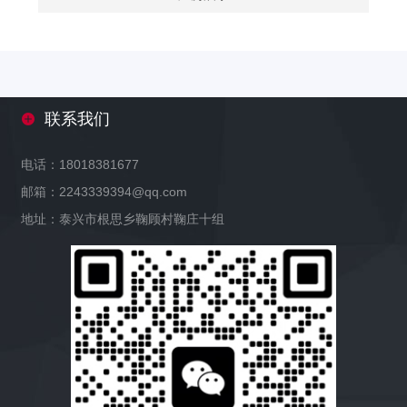
联系我们
电话：18018381677
邮箱：2243339394@qq.com
地址：泰兴市根思乡鞠顾村鞠庄十组