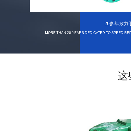
20多年致
MORE THAN 20 YEARS DEDICATED TO SPEED RE
这