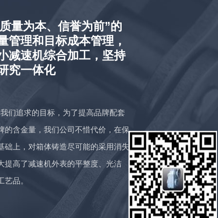
“质量为本、信誉为前”的
量管理和目标成本管理，
小减速机综合加工，坚持
研究一体化
究
是我们追求的目标，为了提高品牌配套
断
牌的含金量，我们公司不惜代价，在保
司
基础上，对箱体铸造尽可能的采用消失
减
大提高了减速机外表的平整度、光洁
工艺品。