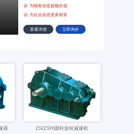
为顾客创造超额价值
为社会创造更多财富
查看详情
立即询价
减速器
ZS(ZSH)圆柱齿轮减速机
ZQD