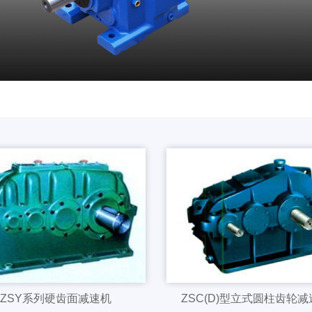
ZSY系列硬齿面减速机
ZSC(D)型立式圆柱齿轮