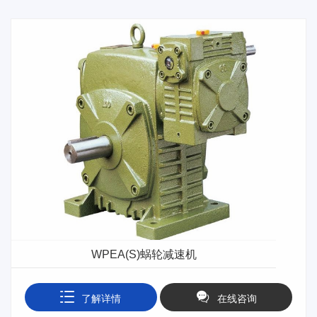
WPEA(S)蜗轮减速机
了解详情
在线咨询