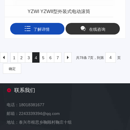
YZWI YZWII型外装式电动滚筒
了解详情
在线咨询
1
2
3
4
5
6
7
共78条 7页，到第
页
确定
联系我们
电话：18018381677
邮箱：2243339394@qq.com
地址：泰兴市根思乡鞠顾村鞠庄十组