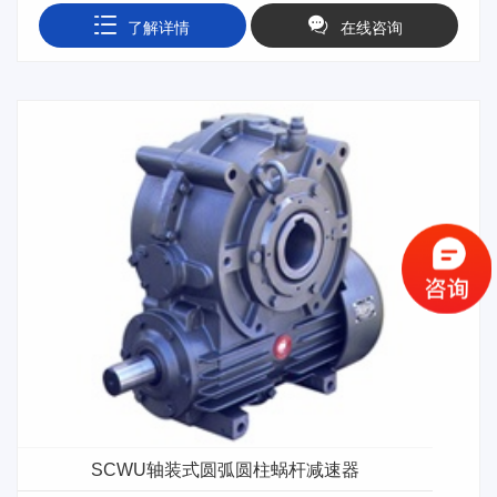
了解详情
在线咨询
SCWU轴装式圆弧圆柱蜗杆减速器