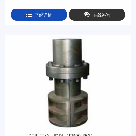
了解详情
在线咨询