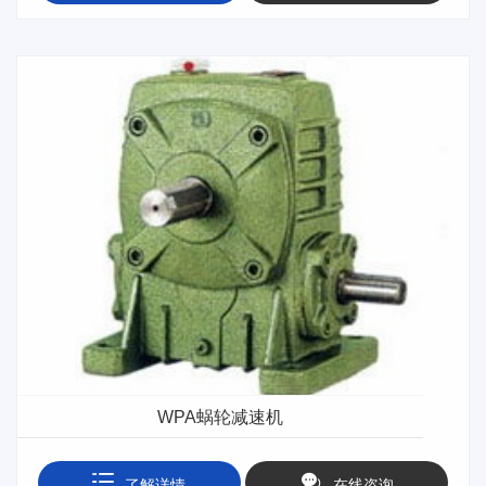
WPA蜗轮减速机
了解详情
在线咨询