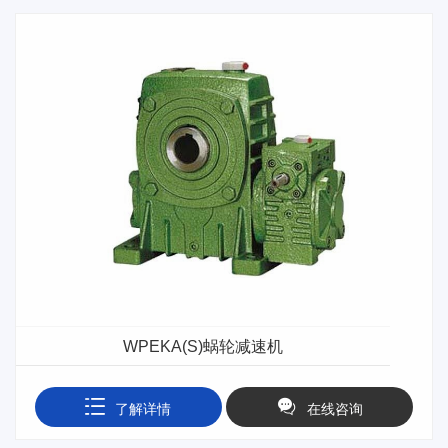
WPEKA(S)蜗轮减速机
了解详情
在线咨询