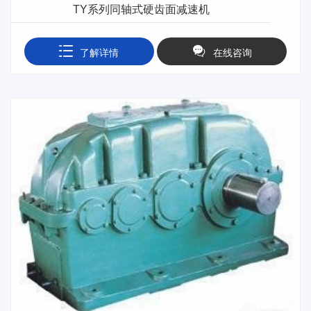
TY系列同轴式硬齿面减速机
了解详情
在线咨询