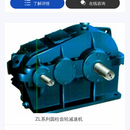
了解详情
在线咨询
ZL系列圆柱齿轮减速机