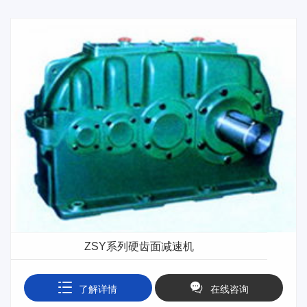
ZSY系列硬齿面减速机
了解详情
在线咨询